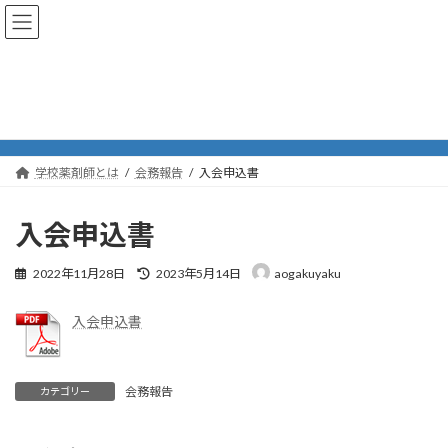
コ
ナ
一般社団法人青森県学校薬剤師会
ン
ビ
テ
ゲ
ン
ー
ツ
シ
会務報告
へ
ョ
ス
ン
キ
に
ッ
移
学校薬剤師とは
会務報告
入会申込書
プ
動
入会申込書
最
2022年11月28日
2023年5月14日
aogakuyaku
終
更
入会申込書
新
日
時
:
会務報告
カテゴリー