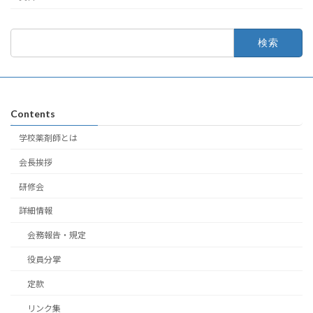
検
索:
Contents
学校薬剤師とは
会長挨拶
研修会
詳細情報
会務報告・規定
役員分掌
定款
リンク集